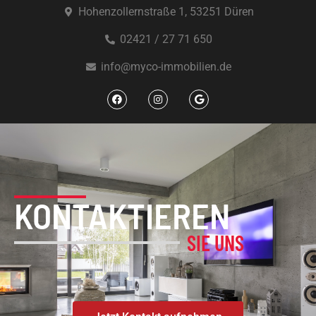
Hohenzollernstraße 1, 53251 Düren
02421 / 27 71 650
info@myco-immobilien.de
KONTAKTIEREN
SIE UNS