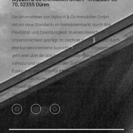
70, 52355 Düren
Die Unternehmer von Mybach & Co Immobilien GmbH
setzen neue Standards im Immobilienmarkt durch ihre
Flexibilität und Zuverlässigkeit. In einem Bereich, der oft von
Unpersönlichkeit geprägt ist, zeichnet sich ihr Ansatz durch
eine kundenorientierte Ausrichtung aus. Ihr Engagement
geht weit über die üblichen Maßstäbe hinaus, indem sie
nahezu rund um die Uhr an den Standorten Köln, Aachen,
Euskirchen und Düren für ihre Kunden erreichbar sind. Egal,
ob es um die Suche nach einer Immobilie geht oder um den
Verkauf derselben, Mybach & Co Immobilien GmbH stehen
ihren Kunden stets zur Verfügung.