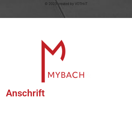
© 2023 created by VOTH-IT
Anschrift
Hohenzollernstraße 1
52351 Düren
02421 / 27 71 650
info@myco-immobilien.de