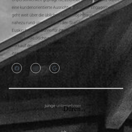
eine kundenorientierte Ausrichtung aus. Ihr Engagement
geht weit über die üblichen Maßstäbe hinaus, indem sie
nahezu rund um die Uhr an den Standorten Köln, Aachen,
Euskirchen und Düren für ihre Kunden erreichbar sind. Egal,
ob es um die Suche nach einer Immobilie geht oder um den
Verkauf derselben, Mybach & Co Immobilien GmbH stehen
ihren Kunden stets zur Verfügung.